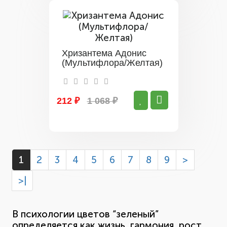
Хризантема Адонис
(Мультифлора/Желтая)
212 ₽
1 068 ₽
1
2
3
4
5
6
7
8
9
>
>|
В психологии цветов “зеленый”
определяется как жизнь, гармония, рост,