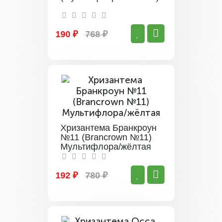
190 ₽
768 ₽
Хризантема Бранкроун
№11 (Brancrown №11)
Мультифлора/жёлтая
192 ₽
780 ₽